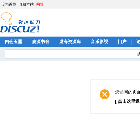
设为首页
收藏本站
网址
四会玉器
鹿源书舍
遨海资源库
音乐影视
门户
您访问的页
[ 点击这里返