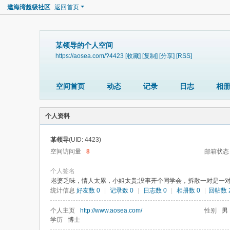
遨海湾超级社区
返回首页
某领导的个人空间
https://aosea.com/?4423
[收藏]
[复制]
[分享]
[RSS]
空间首页
动态
记录
日志
相
个人资料
某领导
(UID: 4423)
空间访问量
8
邮箱状态
个人签名
老婆乏味，情人太累，小姐太贵;没事开个同学会，拆散一对是一
统计信息
好友数 0
|
记录数 0
|
日志数 0
|
相册数 0
|
回帖数 2
个人主页
http://www.aosea.com/
性别
男
学历
博士