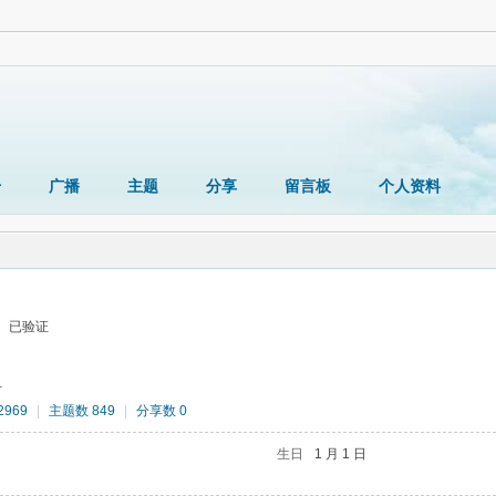
册
广播
主题
分享
留言板
个人资料
已验证
对
969
|
主题数 849
|
分享数 0
生日
1 月 1 日