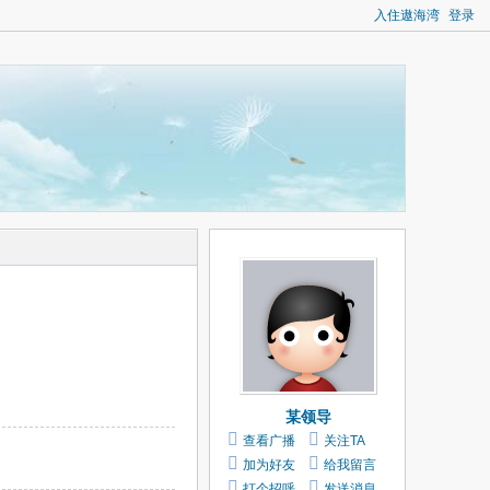
入住遨海湾
登录
某领导
查看广播
关注TA
加为好友
给我留言
打个招呼
发送消息