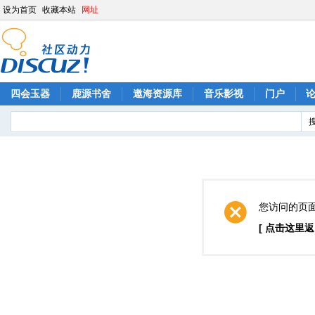
设为首页
收藏本站
网址
四会玉器
鹿源书舍
遨海资源库
音乐影视
门户
您访问的页
[ 点击这里返