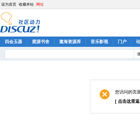
设为首页
收藏本站
网址
四会玉器
鹿源书舍
遨海资源库
音乐影视
门户
您访问的页
[ 点击这里返